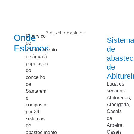
Onde
O serviço
Sistem
de
Estamos
de
abastecimento
abastec
de água à
população
de
do
Abiturei
concelho
Lugares
de
servidos:
Santarém
Abitureiras,
é
Albergaria,
composto
Casais
por 24
da
sistemas
Aroeira,
de
Casais
abastecimento