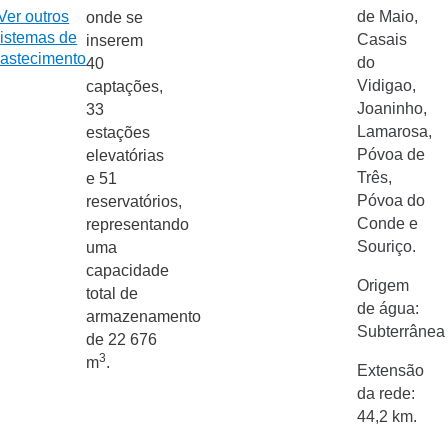
Ver outros
de Maio,
onde se
istemas de
Casais
inserem
astecimento
do
40
Vidigao,
captações,
Joaninho,
33
Lamarosa,
estações
Póvoa de
elevatórias
Três,
e 51
Póvoa do
reservatórios,
Conde e
representando
Souriço.
uma
capacidade
Origem
total de
de água:
armazenamento
Subterrânea
de 22 676
3
m
.
Extensão
da rede:
44,2 km.